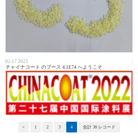
02-17
2023
チャイナコート のブース 4.1E74 へようこそ
<
1
2
3
4
合計 38 レコード