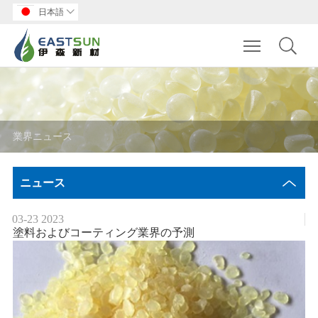
日本語

Toggle main m
業界ニュース
ニュース
03-23
2023
塗料およびコーティング業界の予測