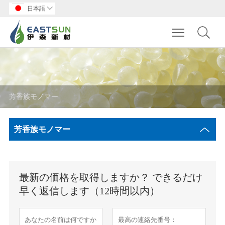
日本語

Toggle main m
芳香族モノマー
芳香族モノマー
最新の価格を取得しますか？ できるだけ
早く返信します（12時間以内）