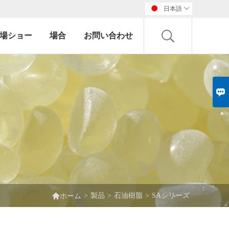
日本語

場ショー
場合
お問い合わせ


>
製品
>
石油樹脂
>
SAシリーズ
ホーム