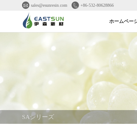


sales@esunresin.com
+86-532-80628866
ホームペー
SAシリーズ